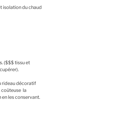
t isolation du chaud
. ($$$ tissu et
cupérer).
u rideau décoratif
s coûteuse la
n en les conservant.