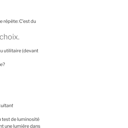
e répète: C’est du
choix.
 utilitaire (devant
ée?
ultant
n test de luminosité
ant une lumière dans