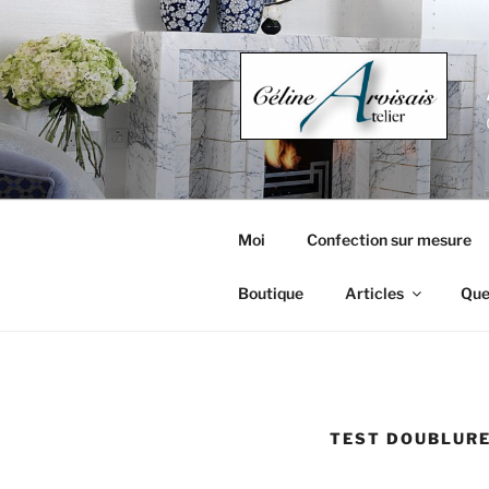
Aller
au
contenu
principal
Moi
Confection sur mesure
Boutique
Articles
Que
TEST DOUBLUR