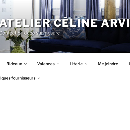
ATELIER CÉLINE ARV
Confection déco sur mesure
Rideaux
Valences
Literie
Me joindre
lques fournisseurs
E