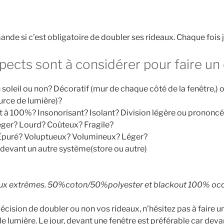
de si c’est obligatoire de doubler ses rideaux. Chaque fois j
pects sont à considérer pour faire un 
oleil ou non? Décoratif (mur de chaque côté de la fenêtre,) ou
urce de lumière)?
t à 100%? Insonorisant? Isolant? Division légère ou prononc
Léger? Lourd? Coûteux? Fragile?
 Épuré? Voluptueux? Volumineux? Léger?
u devant un autre système(store ou autre)
eux extrêmes. 50%coton/50%polyester et blackout 100% occ
décision de doubler ou non vos rideaux, n’hésitez pas à faire u
e lumière. Le jour, devant une fenêtre est préférable car dev