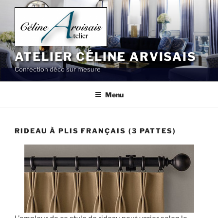
Aller
au
contenu
principal
ATELIER CÉLINE ARVISAIS
Confection déco sur mesure
Menu
RIDEAU À PLIS FRANÇAIS (3 PATTES)